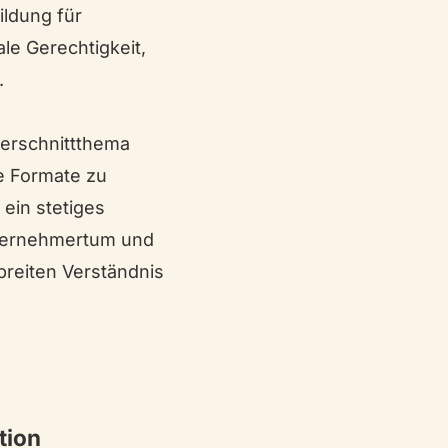
ildung für
le Gerechtigkeit,
.
erschnittthema
ve Formate zu
 ein stetiges
nternehmertum und
breiten Verständnis
tion