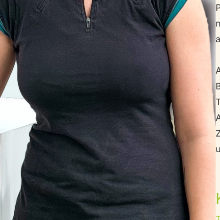
P
n
a
B
T
Z
u
T