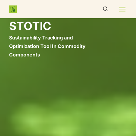
Zum
STOTIC
springen
Suchen
Inhalt
springen
STOTIC
Sustainability Tracking and
Optimization Tool In Commodity
Components