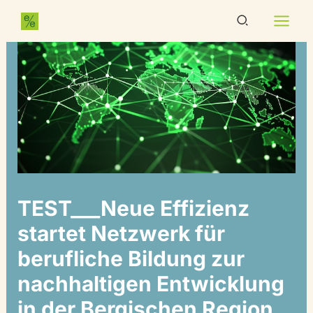
Zum
springen
Suchen
Inhalt
springen
TEST___Neue Effizienz
startet Netzwerk für
berufliche Bildung zur
nachhaltigen Entwicklung
in der Bergischen Region